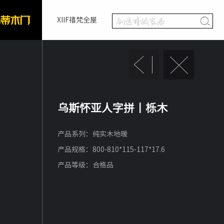
XIIF禧梵全屋
乌斯怀亚人字拼丨栎木
产品系列：纯实木地暖
产品规格：800-810*115-117*17.6
产品等级：合格品