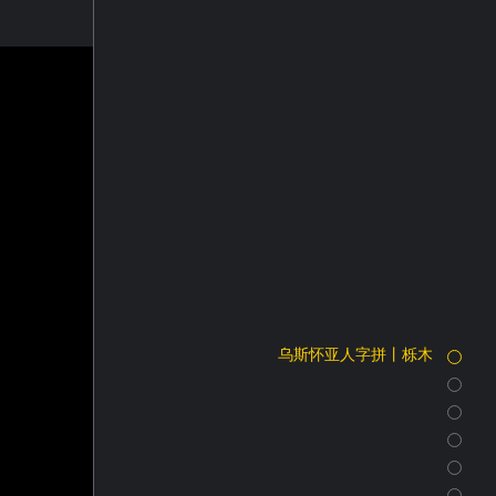
乌斯怀亚人字拼丨栎木