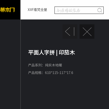
XIIF禧梵全屋
平面人字拼 | 印茄木
产品系列：纯实木地暖
产品规格：610*115-117*17.6