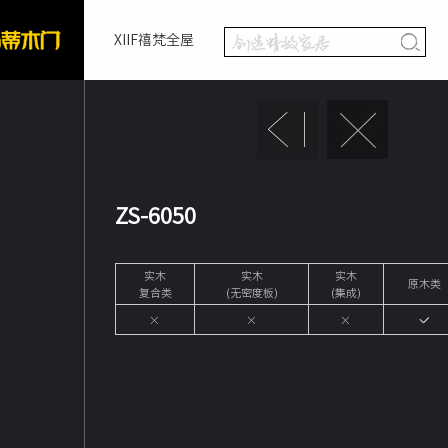
XIIF禧梵全屋
ZS-6050
实木
实木
实木
原木类
复合类
(无密度板)
(集成)