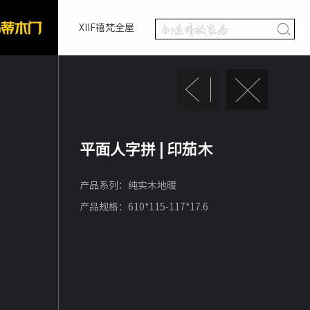
XIIF禧梵全屋
平面人字拼 | 印茄木
产品系列：纯实木地暖
产品规格：610*115-117*17.6